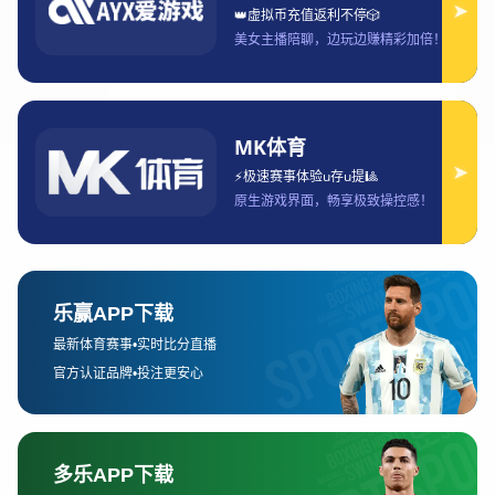
者的多元化需求。
其次，永乐国际充分利用文化资源的独特优势，推动文化产业的创
新发展。通过与各国文化机构和艺术团体的合作，永乐国际在全球
范围内推广具有中国特色的文化元素，同时也吸纳其他国家和地区
的优秀文化资源。这种跨文化的交流与合作，不仅丰富了其产品内
容，也提升了企业的文化软实力。
此外，永乐国际注重娱乐内容的多元化和创新性。从传统的现场演
出到现代的虚拟现实（VR）、增强现实（AR）体验，永乐国际不断
探索新的娱乐形式和技术应用，推动娱乐产业的创新发展。通过科
技与文化的深度融合，永乐国际不仅吸引了大量的消费者，也提升
了品牌的全球影响力。
2、全球化战略的实施与优化
全球化战略是永乐国际发展路径中的另一个关键因素。首先，永乐
国际通过在全球范围内的市场布局，建立了完善的业务网络。公司
不仅在亚洲市场拥有强大的影响力，还通过并购、合作等手段，成