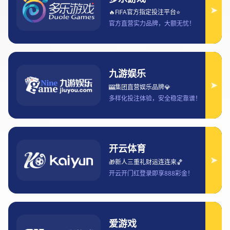
本文围绕“永乐国际打造全球领先娱乐与文化融合创新发展新格局”这
一主题，探讨了永乐国际如何通过创新的发展路径，结合娱乐与文
化产业的深度融合，创造出全球领先的企业竞争力。文章从四个关
键方面进行了详细分析：1) 娱乐与文化产业的融合创新；2) 全球化
战略的实施与优化；3) 科技驱动下的数字化转型；4) 社会责任与可
持续发展的长远规划。通过这些方面的深入探讨，本文将展示永乐
国际如何通过跨界融合、全球布局、技术创新与社会责任的多维度
推动其业务发展，为娱乐与文化产业的未来发展提供了宝贵的思路
和经验。
1、娱乐与文化产业的融合创新
娱乐与文化产业的融合创新，是永乐国际成功的重要策略之一。首
先，永乐国际通过将娱乐和文化相结合，创造出了一种全新的产业
形态。娱乐不再仅仅局限于传统的演出和休闲消费，而是与文化的
传播和创意产业紧密结合。这种融合不仅促进了文化的全球传播，
也提高了娱乐产业的附加值，使得其产品和服务能够满足全球消费