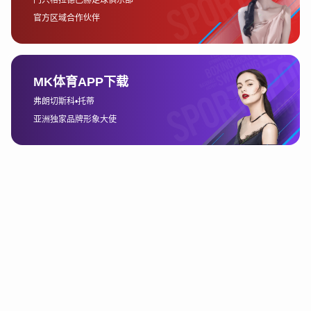
随着科技的迅速发展，数字化转型已成为全球企业发展的必然趋
势。永乐国际深刻认识到，只有通过科技驱动，才能在激烈的市场
竞争中脱颖而出。因此，永乐国际大力投资于数字化技术的研发和
应用，推动业务模式的转型。
皇冠博彩
在娱乐领域，永乐国际通过虚拟现实（VR）、增强现实（AR）等技
术，打造出沉浸式的娱乐体验，吸引了大量年轻消费者。无论是大
型演出、电影拍摄，还是线上互动娱乐内容，永乐国际都能够通过
数字化技术提升产品的创新性和互动性，从而满足消费者对娱乐体
验的不断升级。