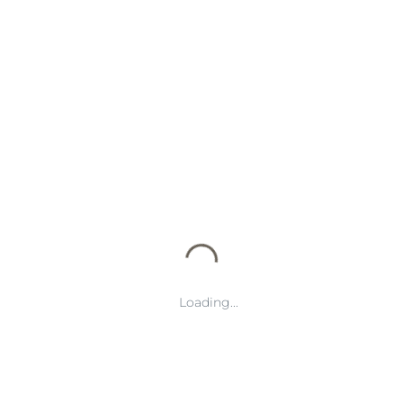
2026-07-14 05:01:25
足坛转会传闻再起多家豪门争抢新星
引发夏窗格局变化备受关注
:::writing{variant="document" id="48621"}文章摘要：随
着夏季转会窗口不断推进，世界足坛再次因为层出不穷的转
会传闻而成为球迷和媒体关注的焦点。多家欧洲豪门围绕年
Loading...
轻...