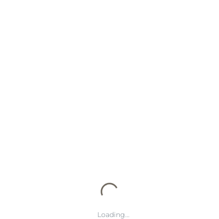
，使得顶级对抗中“失误空间”极小。观众所看到的每一次精彩击
抗成为最具竞技美感的部分。
因素。每一张经典地图如Dust2、Inferno、Mirage，都拥
接决定了比赛的主动权。
位展开。通过逐步压缩防守方信息空间，进攻方可以选择A点或B
O战术的核心理念之一。
不是单点死守，而是通过多层次站位与快速补防机制形成整体防线。
崩盘。
Loading...