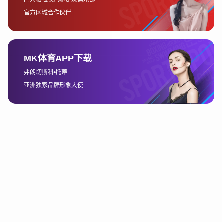
与此同时，YK体育还积极开发线上运动平台，实现远程健身指导与
运动课程学习。用户无需受到时间与空间限制，就可以通过手机或
电脑参与专业课程训练。这种智能化的运动方式，不仅提升了健身
效率，也让更多人能够轻松接触到科学健身理念。
值得一提的是，YK体育在智慧场馆建设方面也取得了显著成果。通
过智能预约、无感支付、场馆导航以及数据管理等功能，用户在运
动过程中能够享受到更加便捷舒适的服务体验。这种科技赋能的发
展模式，不仅提高了体育资源利用效率，也推动了现代体育行业向
数字化方向不断迈进。
3、多元场景丰富健康生活
为了满足不同群体的运动需求，YK体育不断拓展运动场景，打造覆
盖全年龄层的多元化体育生态。从青少年体育培训到中老年健康运
动，从专业竞技赛事到大众娱乐活动，YK体育通过多样化布局，让
更多人能够找到适合自己的运动方式。