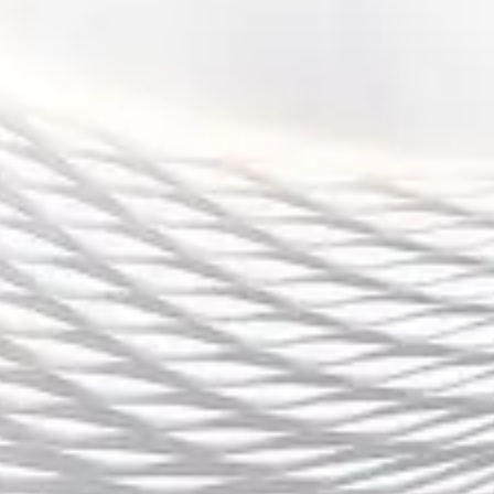
随着健康意识不断增强，越来越多的人开始认识到运动对于身心健
康的重要意义。YK体育不仅关注体育产业的发展，更致力于推动全
民健康理念的普及。通过持续传播积极向上的生活方式，YK体育正
在引导更多人建立健康、规律、自律的生活习惯。
在社会宣传层面，YK体育积极参与公益活动与健康倡导行动。无论
是公益马拉松、校园体育推广，还是全民健身知识讲座，都体现出
企业对于社会责任的重视。通过这些活动，更多人开始意识到运动
不仅能够增强体质，还能有效缓解压力、改善心理状态。
同时，YK体育还通过专业化服务帮助大众树立科学运动观念。很多
人在运动过程中容易因为缺乏专业指导而导致运动损伤，而YK体育
则通过专业教练团队、健康咨询服务以及运动课程指导，帮助用户
掌握更加科学合理的锻炼方法，从而提高运动安全性与效果。