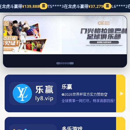
企业文化
首页
企业文化
YK体育引领运动潮流打造全民健康生活新体验
YK体育引领运动潮流打造全民健康生活
新体验
2026-05-19 00:46:19