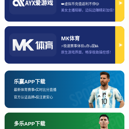
断进行升级与突破。面对现代年轻群体对运动娱乐化、社交化的需
求，YK体育打造了更加符合时代潮流的运动体验平台。通过线上与
线下联动的方式，用户不仅可以参与实体运动活动，还能够借助数
字平台分享运动成果，增强互动体验，让运动变得更加有趣。
皇冠博彩
在具体运营过程中，YK体育充分融合了互联网技术与体育文化。无
论是线上健身直播、赛事互动，还是运动数据记录与分享，都让参
与者感受到更加便捷的运动方式。尤其是在移动互联网快速发展的
背景下，YK体育利用智能终端实现运动信息实时同步，让用户随时
随地都能进入健康运动状态。
此外，YK体育还不断推出新颖的运动项目与主题活动，吸引更多年
轻人加入体育运动。例如趣味跑步、城市骑行、潮流球赛以及团队
挑战活动等，都极大提升了用户参与积极性。这种创新性的活动模
式，不仅丰富了大众的业余生活，也进一步拉近了体育与现代生活
之间的距离。