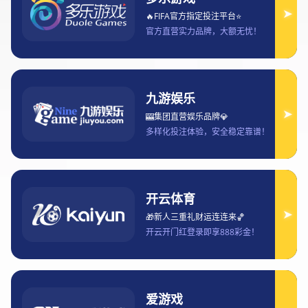
文章摘要：随着全民健身理念的不断深入，体育产业已经不仅仅停
留在竞技层面，而是逐渐融入大众生活的方方面面。YK体育凭借创
新的发展理念、丰富的运动场景、多元化的体育服务以及智能化的
科技支持，正在引领新时代运动潮流，推动全民健康生活方式的全
面升级。从线上互动到线下体验，从专业赛事到大众健身，YK体育
不断满足不同年龄层、不同兴趣群体的运动需求，打造出兼具娱乐
性、社交性与健康价值的体育生态体系。与此同时，YK体育还积极
倡导科学健身理念，通过数字化平台与健康管理系统，让运动变得
更加高效、便捷与智能。在未来发展过程中，YK体育不仅是运动品
牌和体育文化的传播者，更是全民健康生活方式的重要推动力量。
通过持续创新和资源整合，YK体育正在帮助更多人建立积极向上的
生活态度，让运动真正成为一种时尚潮流与生活习惯，为现代社会
注入更多活力与健康能量。
1、创新模式激发运动热情
YK体育始终坚持以创新为核心驱动力，在传统体育模式的基础上不