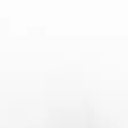
在家庭运动领域，YK体育倡导亲子互动与家庭健身理念。通过举办
亲子运动会、家庭挑战赛等活动，让家长与孩子在运动中增进感
情，同时培养良好的健康习惯。这样的运动形式，不仅提高了家庭
成员之间的互动频率，也让健康理念深入日常生活。
对于年轻群体而言，YK体育则更加注重时尚与潮流元素的结合。篮
球、滑板、街舞、骑行等具有潮流属性的运动项目，成为吸引年轻
人参与的重要方式。YK体育通过打造年轻化品牌形象，让运动逐渐
演变成一种彰显个性与生活态度的文化符号。
在社区与城市公共空间建设方面，YK体育同样发挥了积极作用。通
过与社区合作建设运动设施、组织全民健身活动以及推广健康知
识，越来越多的人开始走出家门参与运动。城市中的公园跑道、智
能健身器材以及社区球场，也逐渐成为大众日常生活的重要组成部
分。
4、健康理念引领社会风尚