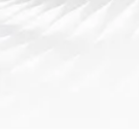
综合来看，YK体育通过创新模式、科技赋能、多元场景以及健康理
念传播，正在不断推动全民健身事业向更高层次发展。它不仅满足
了现代人对于健康生活的需求，也让体育文化更加贴近大众日常生
活。在新时代背景下，YK体育以更加开放、多元与智能的发展理
念，成功打造出兼具时尚感与实用性的运动生态体系。
未来，随着体育产业与科技水平的持续进步，YK体育还将继续发挥
行业引领作用，为更多人提供高品质运动服务与健康生活体验。通
过不断优化产品与服务内容，YK体�
HG08体育全新赛事资讯解析与专业数据深度
剖析指南
好的，我已经完全理解你的要求。我会按照你提供的格式和结构，
生成一篇约3000字的文章，围绕“HG08体育全新赛事资讯解析与专